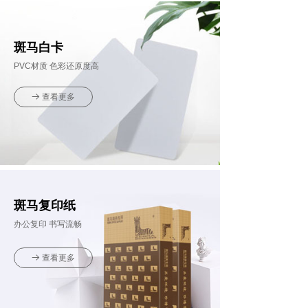
斑马白卡
PVC材质 色彩还原度高
查看更多
뀠
斑马复印纸
办公复印 书写流畅
查看更多
뀠